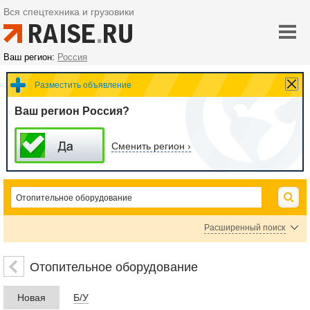
Вся спецтехника и грузовики
Ваш регион:
Россия
Разместить объявление
Ваш регион Россия?
Сменить регион ›
Расширенный поиск
Радиаторы отопления
Керосиновые обогреватели
Отопительное оборудование
Микатермические обогреватели
Электрические обогреватели
Новая
Б/У
Масляные обогреватели
Газовые обогреватели