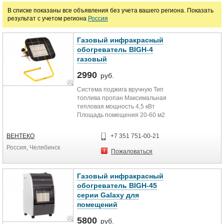
В списке показаны все объявления без учета вашего региона. Показать
Дизельные обогреватели
Инфракрасные обогреватели
результат с учетом региона
Россия
Тепловые пушки
Тепловые завесы
Конвекторы
Газовый инфракрасный
обогреватель BIGH-4
Тепловентиляторы
Теплогенераторы
газовый
Канальные воздухонагреватели
Калориферы
Подогреватели
2990
руб.
Солнечные коллекторы
Система поджига вручную Тип
топлива пропан Максимальная
тепловая мощность 4,5 кВт
Цена
Площадь помещения 20-60 м2
Номинальный расход газа
207/327...
ВЕНТЕКО
+7 351 751-00-21
руб.
Россия, Челябинск
Пожаловаться
Марка
Газовый инфракрасный
обогреватель BIGH-45
серии Galaxy для
помещений
5800
руб.