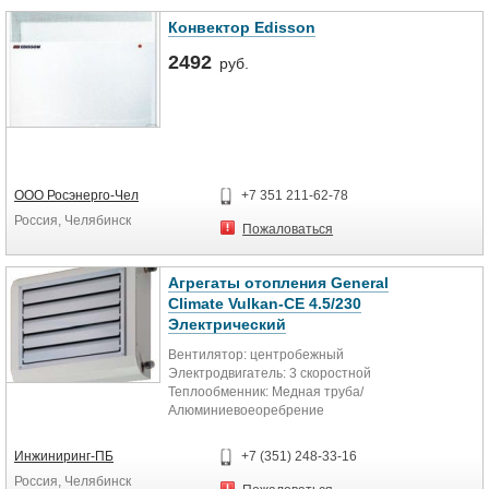
Конвектор Edisson
2492
руб.
ООО Росэнерго-Чел
+7 351 211-62-78
Россия, Челябинск
Пожаловаться
Агрегаты отопления General
Climate Vulkan-CE 4.5/230
Электрический
Вентилятор: центробежный
Электродвигатель: 3 скоростной
Теплообменник: Медная труба/
Алюминиевоеоребрение
Электропитание:1ф~230В-50 гц ...
Инжиниринг-ПБ
+7 (351) 248-33-16
Россия, Челябинск