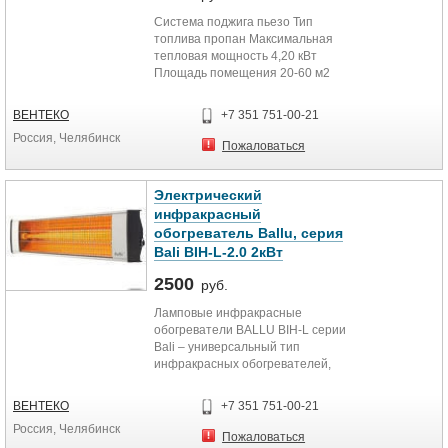
Система поджига пьезо Тип
топлива пропан Максимальная
тепловая мощность 4,20 кВт
Площадь помещения 20-60 м2
Номинальный расход газа
110/207/305...
ВЕНТЕКО
+7 351 751-00-21
Россия, Челябинск
Пожаловаться
Электрический
инфракрасный
обогреватель Ballu, серия
Bali BIH-L-2.0 2кВт
2500
руб.
Ламповые инфракрасные
обогреватели BALLU BIH-L серии
Bali – универсальный тип
инфракрасных обогревателей,
которые прекрасно подходят для
обогрева как...
ВЕНТЕКО
+7 351 751-00-21
Россия, Челябинск
Пожаловаться