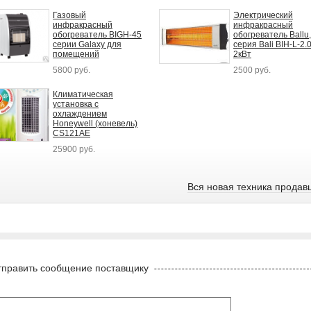
Газовый
Электрический
инфракрасный
инфракрасный
обогреватель BIGH-45
обогреватель Ballu,
серии Galaxy для
серия Bali BIH-L-2.
помещений
2кВт
5800 руб.
2500 руб.
Климатическая
установка с
охлаждением
Honeywell (хоневель)
CS121AE
25900 руб.
Вся новая техника продав
править сообщение поставщику