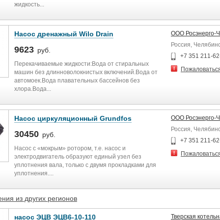
жидкость...
Насос дренажный Wilo Drain
ООО Росэнерго-
Россия, Челябин
9623
руб.
+7 351 211-62
Перекачиваемые жидкости:Вода от стиральных
Пожаловатьс
машин без длинноволокнистых включений.Вода от
автомоек.Вода плавательных бассейнов без
хлора.Вода...
Насос циркуляционный Grundfos
ООО Росэнерго-
Россия, Челябин
30450
руб.
+7 351 211-62
Насос с «мокрым» ротором, т.е. насос и
Пожаловатьс
электродвигатель образуют единый узел без
уплотнения вала, только с двумя прокладками для
уплотнения....
ния из других регионов
насос ЭЦВ ЭЦВ6-10-110
Тверская котель