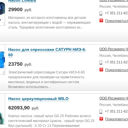
Насос Lowara
ООО Росэнерго-
Россия, Челябин
29900
руб.
+7 351 211-62
Материал, из которого изготовлены все детали
Пожаловатьс
насоса, контактирующие с водой — нержавеющая
сталь. Торцевое уплотнение изготовлено из...
Насос для опрессовки САТУРН НИЭ-6-
ООО Росэнерго-
60
Россия, Челябин
+7 351 211-62
23750
руб.
Пожаловатьс
Электрический опрессовщик Сатурн НИЭ-6-60
предназначен для проверки на герметичность
масляных, водяных и антифризных систем.
Возможно использовать...
Насос циркуляционный WILO
ООО Росэнерго-
Россия, Челябин
62093,90
руб.
+7 351 211-62
Корпус насоса: серый чугун GG 25 Рабочее колесо:
Пожаловатьс
синтетический материал Цоколь : серый чугун GG 25
Вал (цельный) : X 20 Cr 13 Перекачиваемая