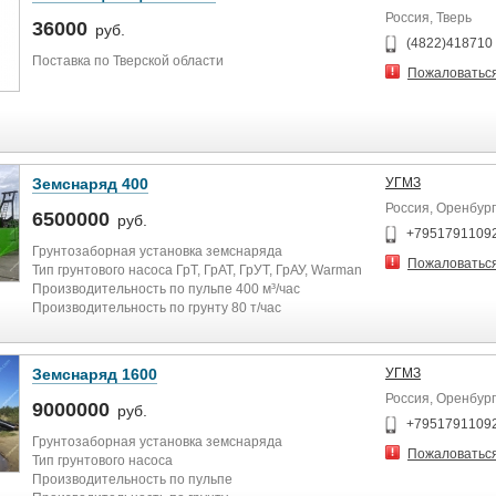
Россия, Тверь
36000
руб.
(4822)418710
Поставка по Тверской области
Пожаловатьс
Земснаряд 400
УГМЗ
Россия, Оренбург
6500000
руб.
+7951791109
Грунтозаборная установка земснаряда
Пожаловатьс
Тип грунтового насоса ГрТ, ГрАТ, ГрУТ, ГрАУ, Warman
Производительность по пульпе 400 м³/час
Производительность по грунту 80 т/час
Максимальная высота подъема пульпы 70 м
Максимальная глубина разработки 20 м
Дистанция транспортировки пульпы 1200 м
Земснаряд 1600
УГМЗ
Диаметр напорного трубопровода, мм 200 мм
Россия, Оренбург
Дистанция транспортировки пульпы 1200 м
9000000
руб.
+7951791109
Характеристики корпуса и элементов земснаряда
Грунтозаборная установка земснаряда
Пожаловатьс
Длина грунтозаборной рамы 14 м - 30 м
Тип грунтового насоса
Высота борта 1 м
Производительность по пульпе