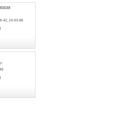
егатек
6-42, 24-03-88
я
ар
46
я