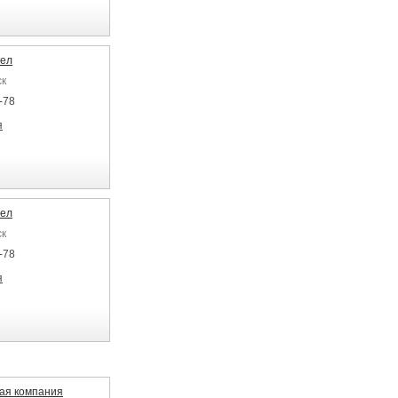
Чел
ск
-78
я
Чел
ск
-78
я
ная компания