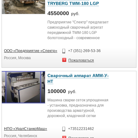
TRYBERG TWM-180 LGP
4550000
руб.
Предприятие "Спектр" предлагает
самоходный сварочный агрегат
передвижной TWM-180 LGP
болотоходный - современное
решение для питания сварочного...
ООО «Предприятие «Спектр»
+7 (351) 269-53-36
Россия, Москва
Пожаловаться
Сварочный аппарат АММ-У-
НТ
100000
руб.
Машина сварки сеток упрощенная
- установка, предназначена для
производства арматурной,
дорожной, кладочной сетки
контактным способом сварки в...
НПО «УралСтанкоМаш»
+73512231462
Россия, Челябинск