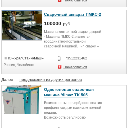
Пожаловаться
Сварочный аппарат ПМКС-2
100000
руб.
Машина контактной сварки дверей
- Машина ПМКС-2, является
координатно-портальной
сварочной машиной. Тип сварки –
контактная точечная сварка.
Рабочая...
НПО «УралСтанкоМаш»
+73512231462
Россия, Челябинск
Пожаловаться
Далее —
предложения из других регионов
Одноголовая сварочная
машина Yilmaz TK 505
Возможность поочерёдного сжатия
профиля каждым нажимом ножной
педали.
Возможность регулировки
давления и периода плавления
соответственно типу профиля.