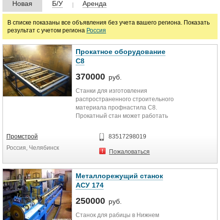
Новая
Б/У
Аренда
руб.
В списке показаны все объявления без учета вашего региона. Показать
результат с учетом региона
Россия
Марка
Прокатное оборудование
С8
370000
руб.
Станки для изготовления
распространенного строительного
материала профнастила С8.
Прокатный стан может работать
автономно, т.е. производить...
Промстрой
83517298019
Россия, Челябинск
Пожаловаться
Металлорежущий станок
АСУ 174
250000
руб.
Станок для рабицы в Нижнем