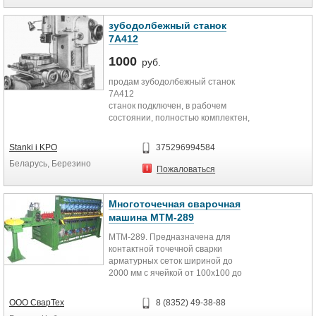
Стоимость с демонтажем и
погрузкой 850 000 руб РФ,
зубодолбежный станок
Фото по запросу на эл. ящик,
7А412
доставка по договоренности.
1000
руб.
продам зубодолбежный станок
7А412
станок подключен, в рабочем
состоянии, полностью комплектен,
с оснасткой
Фото и стоимость по запросу на эл.
Stanki i KPO
375296994584
ящик, доставка по договоренности
Беларусь, Березино
Пожаловаться
Многоточечная сварочная
машина МТМ-289
МТМ-289. Предназначена для
контактной точечной сварки
арматурных сеток шириной до
2000 мм с ячейкой от 100х100 до
100х300 мм из прутков круглого
сечения.
ООО СварТех
8 (8352) 49-38-88
Напряжение питания, В 3х380