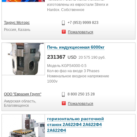
запросу на эл ящик, стоимость:
изготовлены из евростали Strenx и
2180000 руб РФ
Hardox. Собственное
производство. Низкие цены.
Звоните. (Фото на выставке
Таурус Моторс
+7 (953) 9999 823
Металл-Экспо 2016 Москва)
Россия, Казань
Пожаловаться
Печь индукционная 6000кг
231367
USD
20 575 190 руб.
Модель KGPS4000-0.5
Кол-во фаз на входе 3 Phases
Номинальное входное напряжение
1000v
Выходное напряжение 4000v
Номинальный ток 2000A
ООО "Евразия Групп"
8 800 250 15 28
Выходная мощность 4000KW
Амурская область,
Трансформаторная мощность
Пожаловаться
Благовещенск
4400KVA
Номинальная частота на входе
50HZ
горизонтально расточной
Номинальная частота на выходе
станок 2А622Ф4 2А622Ф4
0.5KHZ
2А622Ф4
Материал для плавки Сталь и