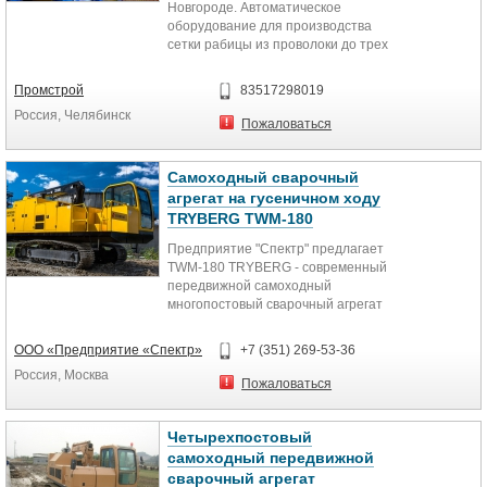
Новгороде. Автоматическое
оборудование для производства
сетки рабицы из проволоки до трех
миллиметров включительно. Наш...
Промстрой
83517298019
Россия, Челябинск
Пожаловаться
Самоходный сварочный
агрегат на гусеничном ходу
TRYBERG TWM-180
Предприятие "Спектр" предлагает
TWM-180 TRYBERG - современный
передвижной самоходный
многопостовый сварочный агрегат
на гусеничном ходу...
ООО «Предприятие «Спектр»
+7 (351) 269-53-36
Россия, Москва
Пожаловаться
Четырехпостовый
самоходный передвижной
сварочный агрегат