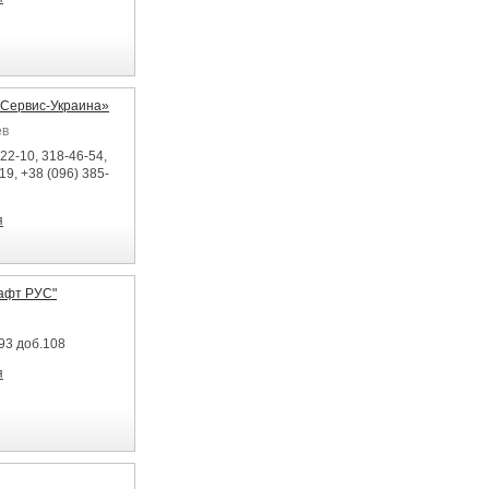
Сервис-Украина»
ев
22-10, 318-46-54,
19, +38 (096) 385-
я
афт РУС"
93 доб.108
я