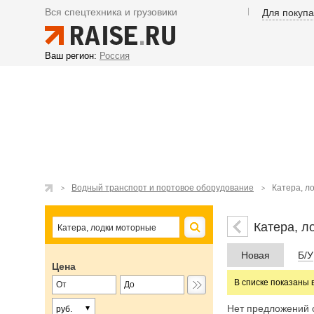
Вся спецтехника и грузовики
Для покуп
Ваш регион:
Россия
Водный транспорт и портовое оборудование
Катера, л
Катера, л
Новая
Б/У
Цена
В списке показаны 
Нет предложений 
руб.