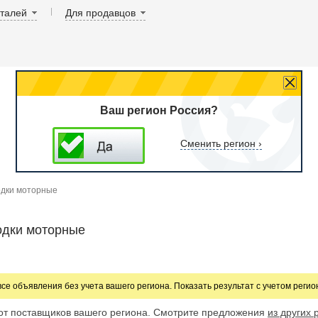
аталей
Для продавцов
Ваш регион Россия?
Сменить регион ›
одки моторные
одки моторные
все объявления без учета вашего региона. Показать результат с учетом реги
от поставщиков вашего региона. Смотрите предложения
из других 