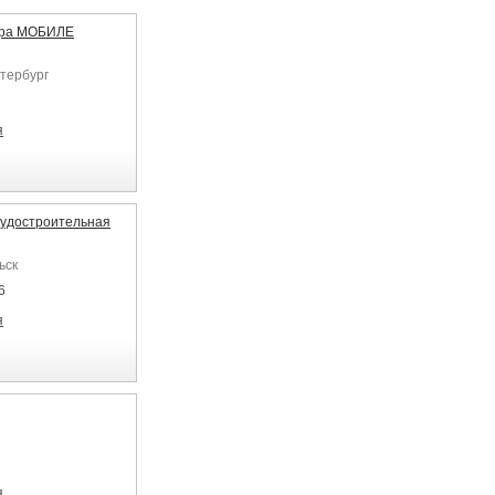
ера МОБИЛЕ
етербург
я
удостроительная
ьск
6
я
я