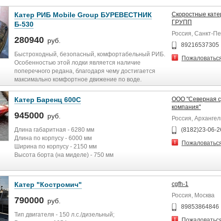
Катер РИБ Mobile Group БУРЕВЕСТНИК
Скоростные кат
ГРУПП
Б-530
Россия, Санкт-П
280940
руб.
89216537305
Быстроходный, безопасный, комфортабельный РИБ.
Пожаловатьс
Особенностью этой лодки является наличие
поперечного редана, благодаря чему достигается
максимально комфортное движение по воде.
Обладая значительно более крупными размерами и
оригинальными обводами корпуса, судно позволяет
Катер Баренц 600C
ООО "Северная с
поддерживать весьма высокую скорость даже в
компания"
сложных погодных условиях.
945000
руб.
Россия, Архангел
Длина: 5.30 м
Длина габаритная - 6280 мм
(8182)23-06-2
Ширина: 2.20 м
Длина по корпусу - 6000 мм
Пожаловатьс
Длина кокпита: 3.85 м
Ширина по корпусу - 2150 мм
Ширина кокпита: 1.10 м
Высота борта (на миделе) - 750 мм
Диаметр баллона: 0.40/0.50 м
Осадка - 250 мм
Количество отсеков: 5
Килеватость - 17°
Вместимость: 9 чел
Блок плавучести - 1000 л
Катер "Костромич"
cgfh-1
Грузоподъемность: 1000 кг
Масса необорудованного корпуса - 650 кг
Россия, Москва
Вес: 285-310 кг
Грузоподъемность - 1080 кг
790000
руб.
Двигатель: 70-90 л. с.
Пассажировместимость - 8 чел.
89853864846
Максимальная мощность ПЛМ - 175 л.с.
Тип двигателя - 150 л.с./дизельный;
Пожаловатьс