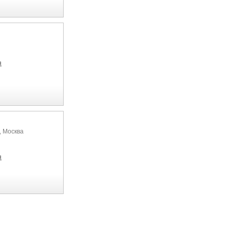
я
, Москва
я