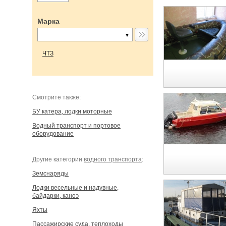
Марка
ЧТЗ
Cмотрите также:
БУ катера, лодки моторные
Водный транспорт и портовое
оборудование
Другие категории
водного транспорта
:
Земснаряды
Лодки весельные и надувные,
байдарки, каноэ
Яхты
Пассажирские суда, теплоходы