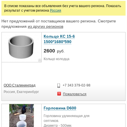
В списке показаны все объявления без учета вашего региона. Показать
результат с учетом региона
Россия
Марка
Нет предложений от поставщиков вашего региона. Смотрите
предложения
из других регионов
Кольцо КС 15-6
1500*1680*590
2600
руб.
Кольцо колодца
ООО Сталининград
+7 343 379-02-98
Россия, Екатеринбург
Пожаловаться
Горловина D600
Горловина удлиняющая для
септиков.
Диаметр - 500мм.