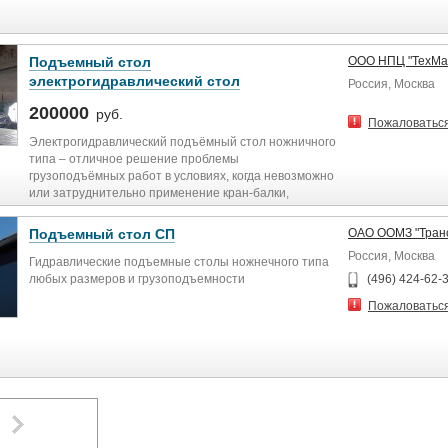
Подъемный стол
ООО НПЦ "ТехМа
электрогидравлический стол
Россия, Москва
200000
руб.
Пожаловатьс
Электрогидравлический подъёмный стол ножничного
типа – отличное решение проблемы
грузоподъёмных работ в условиях, когда невозможно
или затруднительно применение кран-балки,
мобильного крана, тельфера или шахтного
подъёмника.
Подъемный стол СП
ОАО ООМЗ "Транс
Россия, Москва
Гидравлические подъемные столы ножнечного типа
любых размеров и грузоподъемности
(496) 424-62-
Пожаловатьс