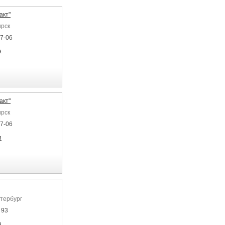
акт"
ирск
77-06
я
акт"
ирск
77-06
я
етербург
 93
я