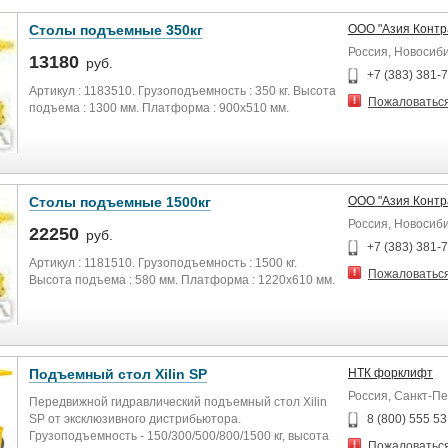
Столы подъемные 350кг
ООО "Азия Контр
Россия, Новосиб
13180
руб.
+7 (383) 381-
Артикул : 1183510. Грузоподъемность : 350 кг. Высота
Пожаловатьс
подъема : 1300 мм. Платформа : 900x510 мм.
Столы подъемные 1500кг
ООО "Азия Контр
Россия, Новосиб
22250
руб.
+7 (383) 381-
Артикул : 1181510. Грузоподъемность : 1500 кг.
Пожаловатьс
Высота подъема : 580 мм. Платформа : 1220х610 мм.
Подъемный стол Xilin SP
НТК форклифт
Россия, Санкт-П
Передвижной гидравлический подъемный стол Xilin
SP от эксклюзивного дистрибьютора.
8 (800) 555 53
Грузоподъемность - 150/300/500/800/1500 кг, высота
Пожаловатьс