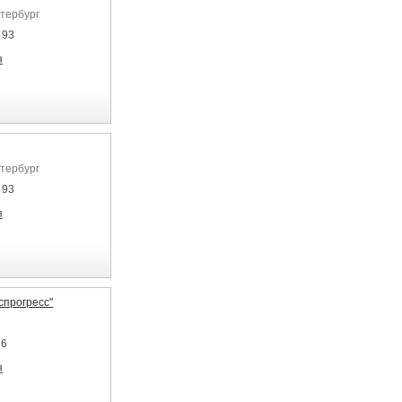
етербург
 93
я
етербург
 93
я
прогресс"
36
я