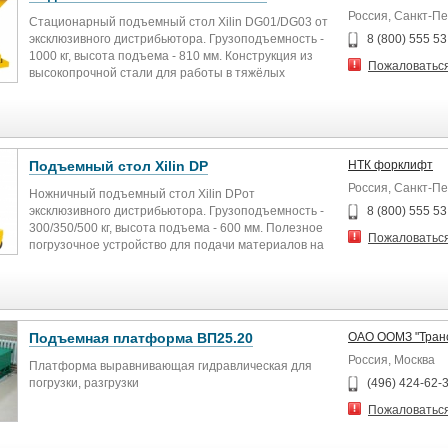
Россия, Санкт-П
Стационарный подъемный стол Xilin DG01/DG03 от
эксклюзивного дистрибьютора. Грузоподъемность -
8 (800) 555 53
1000 кг, высота подъема - 810 мм. Конструкция из
Пожаловатьс
высокопрочной стали для работы в тяжёлых
условиях .Простой в эксплуатации гидравлический
подъёмник для подъёма стола на требуемый
уровень. Мощный электропривод. Гарантия,
запчасти, сервис по всей РФ. www.ntk-forklift.ru
Подъемный стол Xilin DP
НТК форклифт
Россия, Санкт-П
Ножничный подъемный стол Xilin DPот
эксклюзивного дистрибьютора. Грузоподъемность -
8 (800) 555 53
300/350/500 кг, высота подъема - 600 мм. Полезное
Пожаловатьс
погрузочное устройство для подачи материалов на
конвейерной линии; конструкция из высокопрочной
стали для работы в тяжёлых условиях; обходной
клапан перегрузки защищает оператора и насос.
Гарантия, запчасти, сервис по всей РФ. www.ntk-
forklift.ru
Подъемная платформа ВП25.20
ОАО ООМЗ "Транс
Россия, Москва
Платформа выравнивающая гидравлическая для
погрузки, разгрузки
(496) 424-62-
Пожаловатьс