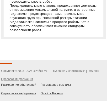
производительность работ.
Предохранительные клапаны предохраняют домкраты
от превышения максимальной нагрузки, а встроенные
гидрозамки предотвращают самопроизвольное
опускание груза при внезапной разгерметизации
гидравлической системы в процессе работы, что в
совокупности обеспечивает высокие стандарты
безопасности работ.
Copyright © 2003–2026 «Райс.Ру» — Грузовики и спецтехника |
Регионы
Правовая информация
Размещение объявлений
Размещение рекламы
Справочная информация
О сайте Raise.ru