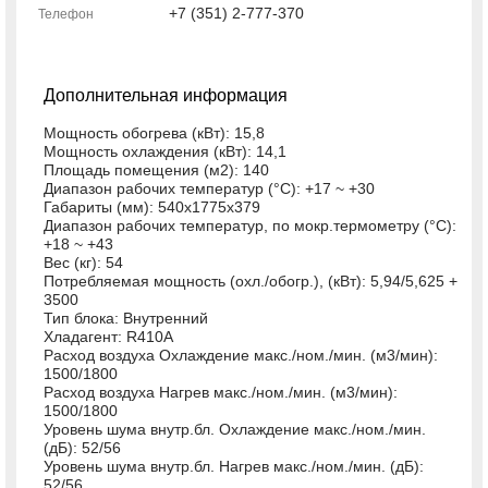
+7 (351) 2-777-370
Телефон
Дополнительная информация
Мощность обогрева (кВт): 15,8
Мощность охлаждения (кВт): 14,1
Площадь помещения (м2): 140
Диапазон рабочих температур (°C): +17 ~ +30
Габариты (мм): 540x1775x379
Диапазон рабочих температур, по мокр.термометру (°C):
+18 ~ +43
Вес (кг): 54
Потребляемая мощность (охл./обогр.), (кВт): 5,94/5,625 +
3500
Тип блока: Внутренний
Хладагент: R410A
Расход воздуха Охлаждение макс./ном./мин. (м3/мин):
1500/1800
Расход воздуха Нагрев макс./ном./мин. (м3/мин):
1500/1800
Уровень шума внутр.бл. Охлаждение макс./ном./мин.
(дБ): 52/56
Уровень шума внутр.бл. Нагрев макс./ном./мин. (дБ):
52/56