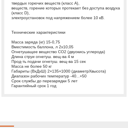
твердых горючих веществ (класс А),
веществ, горение которых протекает без доступа воздуха
(класс D),
электроустановок под напряжением более 10 кВ.
Технические характеристики
Масса заряда (кг) 15-0,75
Вместимость баллона, л 2х10,05
Огнетушащее вещество СО2 (двуокись углерода)
Длина струи огнетуш. вещ-ва 4 м
Прод-ть подачи огнетуш. вещ-ва 15 сек
Масса не более 50 кг
Габариты (ВхДхШ) 2×135×1000 (диаметрХвысота)
Диапазон рабочих температур -40...+50
Срок службы до перезарядки 5 лет
Гарантийный срок 1 год