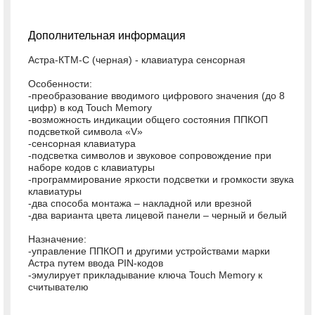
Дополнительная информация
Астра-КТМ-С (черная) - клавиатура сенсорная
Особенности:
-преобразование вводимого цифрового значения (до 8
цифр) в код Touch Memory
-возможность индикации общего состояния ППКОП
подсветкой символа «V»
-сенсорная клавиатура
-подсветка символов и звуковое сопровождение при
наборе кодов с клавиатуры
-программирование яркости подсветки и громкости звука
клавиатуры
-два способа монтажа – накладной или врезной
-два варианта цвета лицевой панели – черный и белый
Назначение:
-управление ППКОП и другими устройствами марки
Астра путем ввода PIN-кодов
-эмулирует прикладывание ключа Touch Memory к
считывателю