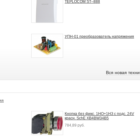
TEPLOCOM ST–888
УПН-01 преобразователь напряжения
Вся новая техн
ия
Кнопка без фикс. 1НO+1НЗ с подс. 24V
красн. SchE XB4BW34B5
784,89 руб.