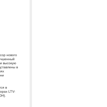
сор нового
лучшенный
 и высокую
дставлены в
иях
ени
ся в
орах LTV-
0H).