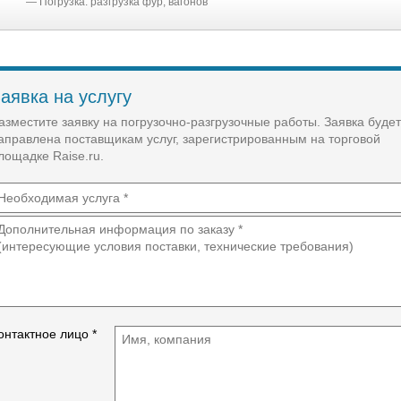
― Погрузка. разгрузка фур, вагонов
― Подсобники на стройку.
- Демонтажные работы, слом ветхих строений.
напольных покрытий, стен, перегородок, потолков.
крыш, заборов и т.д.
― Уборка территории, вынос, вывоз строительного
аявка на услугу
мусора. мебели, хлама
― Подъем строительных материалов .
азместите заявку на погрузочно-разгрузочные работы. Заявка будет
― Земляные работы.
аправлена поставщикам услуг, зарегистрированным на торговой
лощадке Raise.ru.
онтактное лицо *