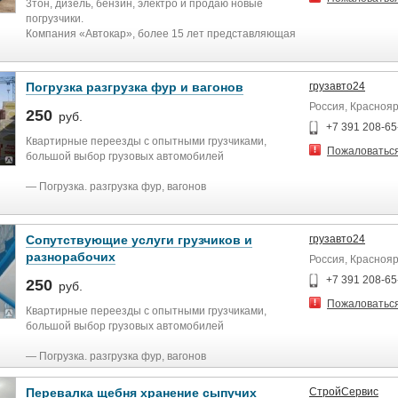
― Подъем строительных материалов .
3тон, дизель, бензин, электро и продаю новые
― Земляные работы.
погрузчики.
― Аутсорсинг персонала, разнорабочие на склад,
Компания «Автокар», более 15 лет представляющая
производство.
поставку и обслуживание крупнейших мировых
производителей вилочных погрузчиков, складской и
дорожно-строительной техники в Орловской,
Погрузка разгрузка фур и вагонов
грузавто24
Курской, Брянской, Смоленской, Белгородской,
Россия, Краснояр
Тульской, Калужской, Рязанской, Воронежской,
250
руб.
Липецкой, Тверской, Владимирской, Ростовской и
+7 391 208-65
Московской областях, а также в Республике Крым.
Квартирные переезды с опытными грузчиками,
Пожаловатьс
Также с 2014 года компания ООО «Автокар» является
большой выбор грузовых автомобилей
эксклюзивным дистрибьютором техники LONKING в
РФ до территории Южного федерального округа.
― Погрузка. разгрузка фур, вагонов
― Подсобники на стройку.
- Демонтажные работы, слом ветхих строений.
Сопутствующие услуги грузчиков и
грузавто24
напольных покрытий, стен, перегородок, потолков.
разнорабочих
Россия, Краснояр
крыш, з
― Уборка территории, вынос, вывоз строительного
+7 391 208-65
250
руб.
мусора. мебели, хлама
Пожаловатьс
― Подъем строительных материалов .
Квартирные переезды с опытными грузчиками,
― Земляные работы.
большой выбор грузовых автомобилей
― Аутсорсинг персонала, разнорабочие на склад,
производство.
― Погрузка. разгрузка фур, вагонов
― Подсобники на стройку.
Перевалка щебня хранение сыпучих
СтройСервис