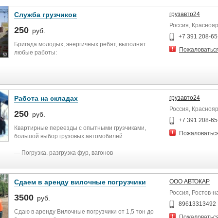
Служба грузчиков
грузавто24
Россия, Краснояр
250
руб.
+7 391 208-65
Бригада молодых, энергичных ребят, выполнят
Пожаловатьс
любые работы:
Работа на складах
грузавто24
Россия, Краснояр
250
руб.
+7 391 208-65
Квартирные переезды с опытными грузчиками,
Пожаловатьс
большой выбор грузовых автомобилей
― Погрузка. разгрузка фур, вагонов
― Подсобники на стройку.
- Демонтажные работы, слом ветхих строений.
Сдаем в аренду вилочные погрузчики
ООО АВТОКАР
напольных покрытий, стен, перегородок, потолков.
Россия, Ростов-н
крыш, з
3500
руб.
― Уборка территории, вынос, вывоз строительного
89613313492
мусора. мебели, хлама
Сдаю в аренду Вилочные погрузчики от 1,5 тон до
Пожаловатьс