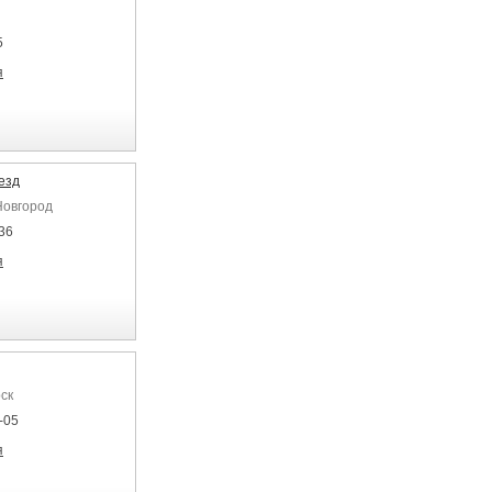
5
я
езд
Новгород
36
я
ск
-05
я