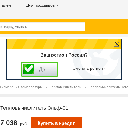
аталей
Для продавцов
Ваш регион Россия?
Сменить регион ›
я измерения температуры
Термовычислители
Тепловычислитель Эль
Тепловычислитель Эльф-01
7 038
Купить в кредит
руб.