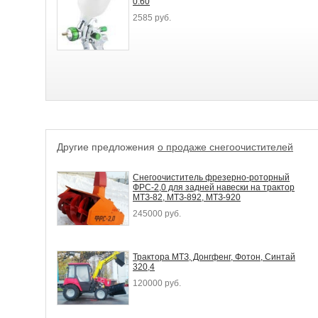
0.60
2585 руб.
Другие предложения
о продаже снегоочистителей
Снегоочиститель фрезерно-роторный
ФРС-2,0 для задней навески на трактор
МТЗ-82, МТЗ-892, МТЗ-920
245000 руб.
Трактора МТЗ, Донгфенг, Фотон, Синтай
320,4
120000 руб.