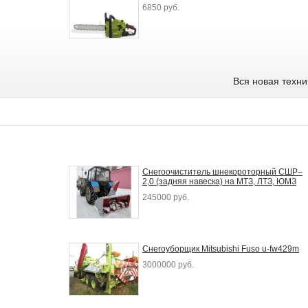
6850 руб.
Вся новая техн
Снегоочиститель шнекороторный СШР–
2,0 (задняя навеска) на МТЗ, ЛТЗ, ЮМЗ
245000 руб.
Снегоуборщик Mitsubishi Fuso u-fw429m
3000000 руб.