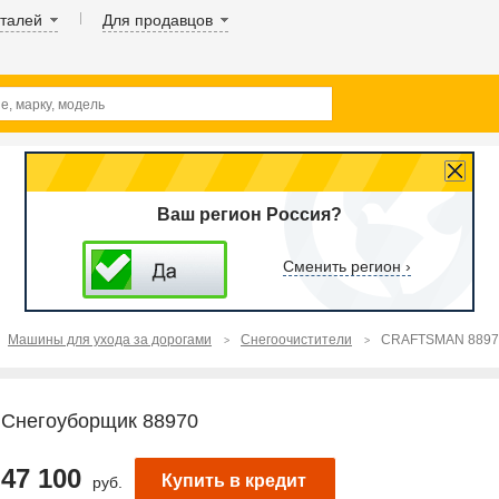
аталей
Для продавцов
Ваш регион Россия?
Сменить регион ›
Машины для ухода за дорогами
Снегоочистители
CRAFTSMAN 8897
Снегоуборщик 88970
47 100
Купить в кредит
руб.