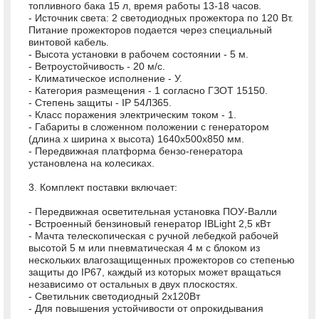
топливного бака 15 л, время работы 13-18 часов.
- Источник света: 2 светодиодных прожектора по 120 Вт.
Питание прожекторов подается через специальный
винтовой кабель.
- Высота установки в рабочем состоянии - 5 м.
- Ветроустойчивость - 20 м/с.
- Климатическое исполнение - У.
- Категория размещения - 1 согласно ГЗОТ 15150.
- Степень защиты - IP 54ЛЗ65.
- Класс поражения электрическим током - 1.
- Габариты в сложенном положении с генератором
(длина x ширина x высота) 1640x500x850 мм.
- Передвижная платформа бензо-генератора
установлена на колесиках.
3. Комплект поставки включает:
- Передвижная осветительная установка ПОУ-Валли
- Встроенный бензиновый генератор IBLight 2,5 кВт
- Мачта телескопическая с ручной лебедкой рабочей
высотой 5 м или пневматическая 4 м с блоком из
нескольких влагозащищенных прожекторов со степенью
защиты до IP67, каждый из которых может вращаться
независимо от остальных в двух плоскостях.
- Светильник светодиодный 2x120Вт
- Для повышения устойчивости от опрокидывания