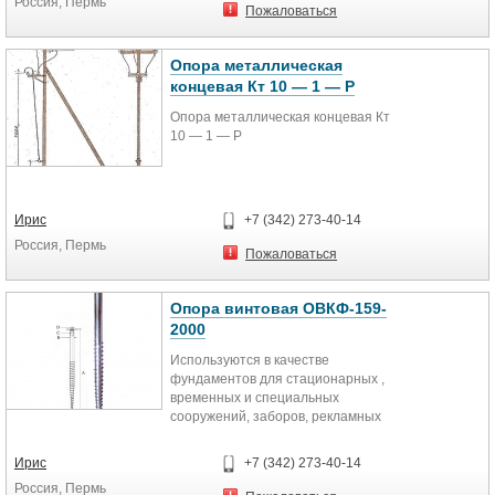
Россия, Пермь
Данные мачты предназначены для
Пожаловаться
установки антенн широкого
спектра действия.
Подразделяются по высоте и
Опора металлическая
конфигурации стволов, по
концевая Кт 10 — 1 — Р
количеству ярусов и антенн в
каждом ярусе.
Опора металлическая концевая Кт
10 — 1 — Р
Ирис
+7 (342) 273-40-14
Россия, Пермь
Пожаловаться
Опора винтовая ОВКФ-159-
2000
Используются в качестве
фундаментов для стационарных ,
временных и специальных
сооружений, заборов, рекламных
конструкций, ЛЭП, для укрепления
откосов, при возведении причалов,
Ирис
+7 (342) 273-40-14
мостов и т.п.
Россия, Пермь