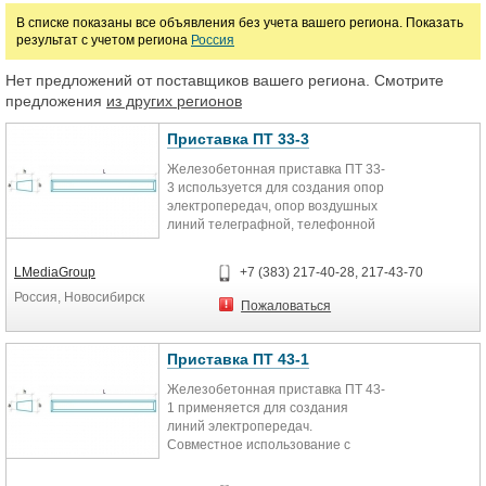
В списке показаны все объявления без учета вашего региона. Показать
результат с учетом региона
Россия
Цена
Нет предложений от поставщиков вашего региона. Смотрите
предложения
из других регионов
руб.
Приставка ПТ 33-3
Железобетонная приставка ПТ 33-
3 используется для создания опор
электропередач, опор воздушных
линий телеграфной, телефонной
связи и радиофикации.
Напряжение линии
LMediaGroup
+7 (383) 217-40-28, 217-43-70
электропередач, с которой можно
Россия, Новосибирск
использовать приставку ПТ 33-3 -
Пожаловаться
0,38, 6-10, 20 и 35 кВ. Изделие
изготавливается согласно ТУ 5863-
006-00113557-94. Совместное
Приставка ПТ 43-1
использование железобетона и
Железобетонная приставка ПТ 43-
дерева значительно увеличивает
1 применяется для создания
срок службы деревянной опоры.
линий электропередач.
При этом комбинированное
Совместное использование с
изделие обойдется значительно
деревянными опорами
дешевле, чем полностью
значительно увеличивает срок
железобетонная опора. Приставка