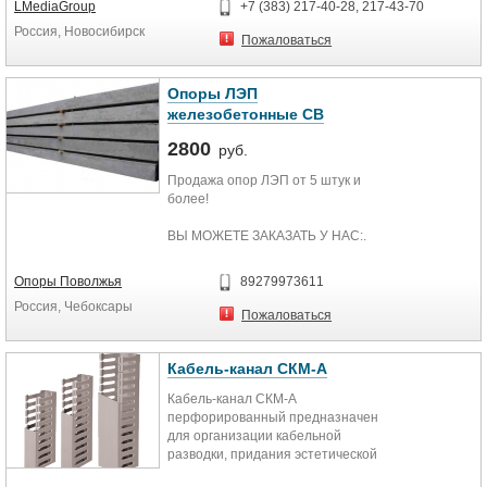
LMediaGroup
+7 (383) 217-40-28, 217-43-70
службы последних. При этом,
из тяжелого бетона эффективно
Россия, Новосибирск
комбинированная конструкция из
противостоит разрушительному
Пожаловаться
дерева и железобетона
воздействию грунта.
значительно легче, чем полностью
железобетонная конструкция.
Опоры ЛЭП
Используется при прокладывании
железобетонные СВ
или ремонте воздушных линий
электропередач, радиофикации,
2800
руб.
телефонной и телеграфной связи.
При изготовлении проходит
Продажа опор ЛЭП от 5 штук и
тестирование плотности и сто
более!
ВЫ МОЖЕТЕ ЗАКАЗАТЬ У НАС:.
- столбы бу и с хранения (0,4-10
Опоры Поволжья
89279973611
кВ): 8м, 9 м, СВ 95, СВ 105, СВ 110,
Россия, Чебоксары
ПТ.
Пожаловаться
- стойки новые (0,4-10 кВ): СВ, СНВ,
ПТ.
Кабель-канал СКМ-А
Кабель-канал СКМ-А
- опоры деревянные новые и с
перфорированный предназначен
хранения (0,4-10 кВ): 6м – 13 м
для организации кабельной
разводки, придания эстетической
- комплектующие к опорам;
законченности