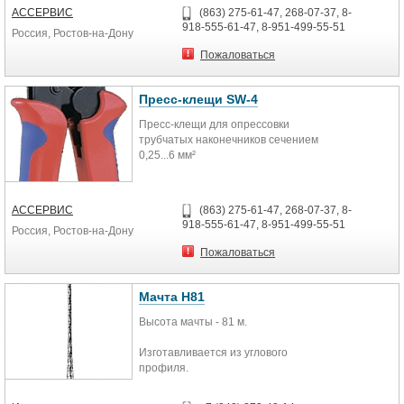
электрораспределительным
- кабельно-проводниковую
АССЕРВИС
(863) 275-61-47, 268-07-37, 8-
шкафам
продукцию;
918-555-61-47, 8-951-499-55-51
Россия, Ростов-на-Дону
Модификации:
Модель Размеры (В×Ш) Длина
- щиты распределения и учета
Пожаловаться
Материал
энергии;
Цвет
Максимальная температура
- трансформаторы, ктп (новые и с
Пресс-клещи SW-4
эксплуатации
хранения);
Пресс-клещи для опрессовки
СКМ-А-3020
трубчатых наконечников сечением
30×20 мм
- услуга монтажа и демонтажа опор
0,25...6 мм²
2 м
ЛЭП.
ПВХ
Серый
ВАШИ ВЫГОДЫ ПРИ ОБРАЩЕНИИ
85°C
К НАМ:.
АССЕРВИС
(863) 275-61-47, 268-07-37, 8-
СКМ-А-4025
918-555-61-47, 8-951-499-55-51
Россия, Ростов-на-Дону
40×25 мм
▶Бесплатная погрузка опор ЛЭП;
СКМ-А-4040
Пожаловаться
40×40 мм Серый или серо-голубой
▶Поиск выгодного транспорта и
СКМ-А-6040
доставка до места;
60×40 мм серый
Мачта Н81
СКМ-А-6060
▶В наличии все виды новых и бу
Высота мачты - 81 м.
60×60 мм
опор;
СКМ-А-8045
Изготавливается из углового
80×45 мм
▶Оплата бу опор по факту
профиля.
получения;
Антикорозионное покрытие
методом горячего цинкования.