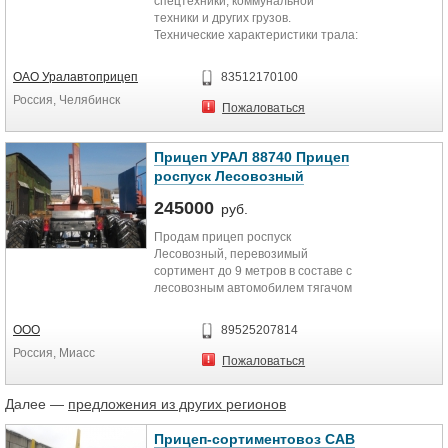
спецтехники, коммунальной
техники и других грузов.
Технические характеристики трала:
Габариты платформы: ширина -
2500 мм,...
ОАО Уралавтоприцеп
83512170100
Россия, Челябинск
Пожаловаться
Прицеп УРАЛ 88740 Прицеп
роспуск Лесовозный
245000
руб.
Продам прицеп роспуск
Лесовозный, перевозимый
сортимент до 9 метров в составе с
лесовозным автомобилем тягачом
Прицеп Роспуск - Односкатный,...
ООО
89525207814
Россия, Миасс
Пожаловаться
Далее —
предложения из других регионов
Прицеп-сортиментовоз САВ