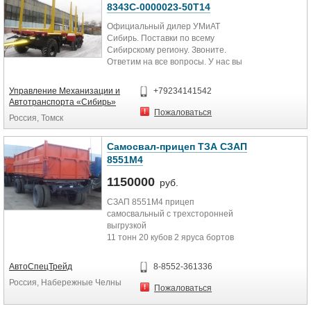
8343С-0000023-50Т14
Официальный дилер УМиАТ
Сибирь. Поставки по всему
Сибирскому региону. Звоните.
Ответим на все вопросы. У нас вы
можете пройти техническое
обслуживание своей техники. При
Управление Механизации и
+79234141542
покупке сцепки- скидки!!!
Автотранспорта «Сибирь»
Масса перевозимого груза, кг
Пожаловаться
Россия, Томск
24900
Снаряженная масса, кг 8100
Полная масса, кг 33000
Cамосвал-прицеп ТЗА СЗАП
Объем сортимента, куб.м / м 34 /
8551М4
2х4
Подвеска / количество осей, шт
1150000
руб.
рессорная ф.BPW / 3
СЗАП 8551М4 прицеп
Нагрузка на: переднюю ось /
самосвальный с трехсторонней
заднюю тележку, кгс 12000 / 24000
выгрузкой
Количество коников, шт 4
11 тонн 20 кубов 2 яруса бортов
Поворотный круг усиленный
(съемные)
двухрядный ф.BPW
А-образное дышло с двумя
Диаметр петли дышла, мм 50
АвтоСпецТрейд
8-8552-361336
позициями
Высота СУ / погрузочная высота,
Россия, Набережные Челны
мм 915 / 1570
Пожаловаться
дилер завода
Шины пневматические, шт 14,00-20
доставка прицепа попутным
нс 22 (6+1)