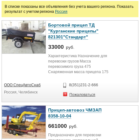
В списке показаны все объявления без учета вашего региона. Показать
руб.
результат с учетом региона
Россия
Марка
Бортовой прицеп ТД
"Курганские прицепы"
821301"Стандарт"
33000
руб.
Характеристика Назначение для
перевозки грузов Масса
перевозимого груза 475
Снаряженная масса прицепа 175
Полная масса прицепа 650
Габаритные...
ООО СпецАвтоСнаб
8(351)231-2-666
Россия, Челябинск
Пожаловаться
Прицеп-автовоз ЧМЗАП
8358-10-04
661000
руб.
Предназначен для перевозки