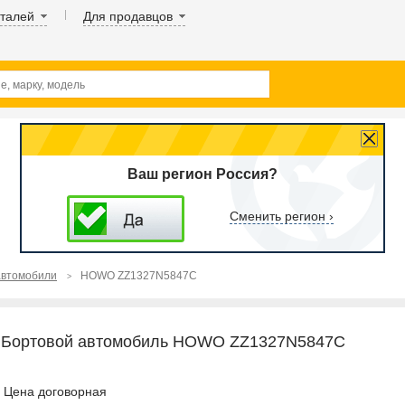
аталей
Для продавцов
Ваш регион Россия?
Сменить регион ›
автомобили
HOWO ZZ1327N5847C
Бортовой автомобиль HOWO ZZ1327N5847C
Цена договорная