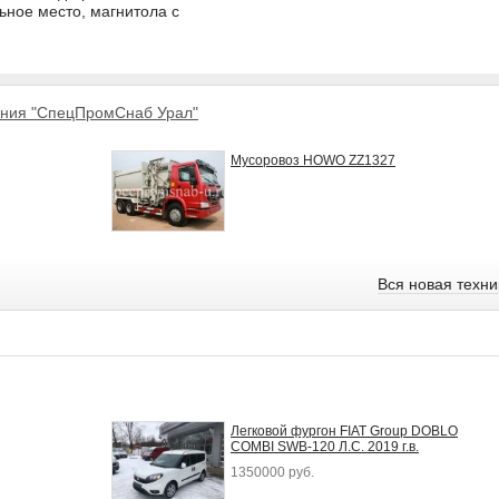
ьное место, магнитола с
ния "СпецПромСнаб Урал"
Мусоровоз HOWO ZZ1327
Вся новая техн
Легковой фургон FIAT Group DOBLO
COMBI SWB-120 Л.С. 2019 г.в.
1350000 руб.